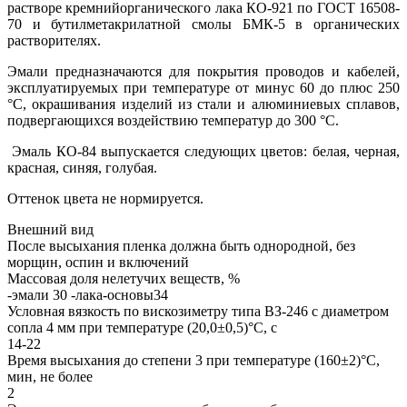
растворе кремнийорганического лака КО-921 по ГОСТ 16508-
70 и бутилметакрилатной смолы БМК-5 в органических
растворителях.
Эмали предназначаются для покрытия проводов и кабелей,
эксплуатируемых при температуре от минус 60 до плюс 250
°С, окрашивания изделий из стали и алюминиевых сплавов,
подвергающихся воздействию температур до 300 °С.
Эмаль КО-84 выпускается следующих цветов: белая, черная,
красная, синяя, голубая.
Оттенок цвета не нормируется.
Внешний вид
После высыхания пленка должна быть однородной, без
морщин, оспин и включений
Массовая доля нелетучих веществ, %
-эмали 30 -лака-основы34
Условная вязкость по вискозиметру типа ВЗ-246 с диаметром
сопла 4 мм при температуре (20,0±0,5)°С, с
14-22
Время высыхания до степени 3 при температуре (160±2)°С,
мин, не более
2