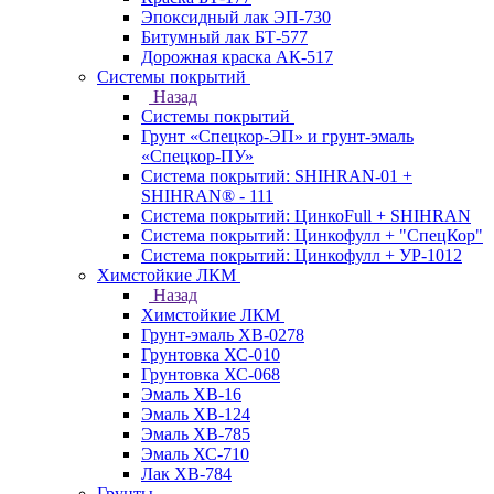
Эпоксидный лак ЭП-730
Битумный лак БТ-577
Дорожная краска АК-517
Системы покрытий
Назад
Системы покрытий
Грунт «Спецкор-ЭП» и грунт-эмаль
«Спецкор-ПУ»
Система покрытий: SHIHRAN-01 +
SHIHRAN® - 111
Система покрытий: ЦинкоFull + SHIHRAN
Система покрытий: Цинкофулл + "СпецКор"
Система покрытий: Цинкофулл + УР-1012
Химстойкие ЛКМ
Назад
Химстойкие ЛКМ
Грунт-эмаль ХВ-0278
Грунтовка ХС-010
Грунтовка ХС-068
Эмаль ХВ-16
Эмаль ХВ-124
Эмаль ХВ-785
Эмаль ХС-710
Лак ХВ-784
Грунты