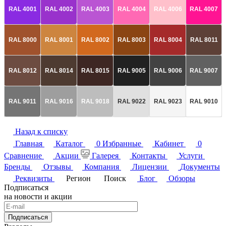
RAL 4001
RAL 4002
RAL 4003
RAL 4004
RAL 4006
RAL 4007
RAL 8000
RAL 8001
RAL 8002
RAL 8003
RAL 8004
RAL 8011
RAL 8012
RAL 8014
RAL 8015
RAL 9005
RAL 9006
RAL 9007
RAL 9011
RAL 9016
RAL 9018
RAL 9022
RAL 9023
RAL 9010
Назад к списку
Главная
Каталог
0
Избранные
Кабинет
0
Сравнение
Акции
Галерея
Контакты
Услуги
Бренды
Отзывы
Компания
Лицензии
Документы
Реквизиты
Регион
Поиск
Блог
Обзоры
Подписаться
на новости и акции
Подписаться