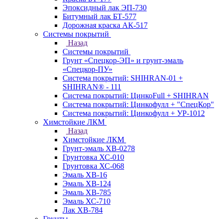
Эпоксидный лак ЭП-730
Битумный лак БТ-577
Дорожная краска АК-517
Системы покрытий
Назад
Системы покрытий
Грунт «Спецкор-ЭП» и грунт-эмаль
«Спецкор-ПУ»
Система покрытий: SHIHRAN-01 +
SHIHRAN® - 111
Система покрытий: ЦинкоFull + SHIHRAN
Система покрытий: Цинкофулл + "СпецКор"
Система покрытий: Цинкофулл + УР-1012
Химстойкие ЛКМ
Назад
Химстойкие ЛКМ
Грунт-эмаль ХВ-0278
Грунтовка ХС-010
Грунтовка ХС-068
Эмаль ХВ-16
Эмаль ХВ-124
Эмаль ХВ-785
Эмаль ХС-710
Лак ХВ-784
Грунты