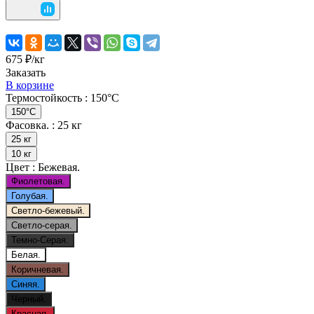
675 ₽/
кг
Заказать
В корзине
Термостойкость :
150°C
150°C
Фасовка. :
25 кг
25 кг
10 кг
Цвет :
Бежевая.
Фиолетовая.
Голубая.
Светло-бежевый.
Светло-серая.
Темно-Серая.
Белая.
Коричневая.
Синяя.
Черный.
Красная.