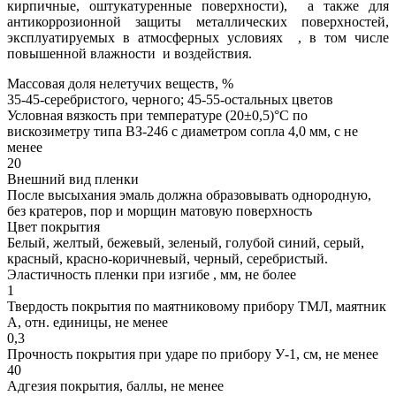
кирпичные, оштукатуренные поверхности), а также для
антикоррозионной защиты металлических поверхностей,
эксплуатируемых в атмосферных условиях , в том числе
повышенной влажности и воздействия.
Массовая доля нелетучих веществ, %
35-45-серебристого, черного; 45-55-остальных цветов
Условная вязкость при температуре (20±0,5)°С по
вискозиметру типа ВЗ-246 с диаметром сопла 4,0 мм, с не
менее
20
Внешний вид пленки
После высыхания эмаль должна образовывать однородную,
без кратеров, пор и морщин матовую поверхность
Цвет покрытия
Белый, желтый, бежевый, зеленый, голубой синий, серый,
красный, красно-коричневый, черный, серебристый.
Эластичность пленки при изгибе , мм, не более
1
Твердость покрытия по маятниковому прибору ТМЛ, маятник
А, отн. единицы, не менее
0,3
Прочность покрытия при ударе по прибору У-1, см, не менее
40
Адгезия покрытия, баллы, не менее