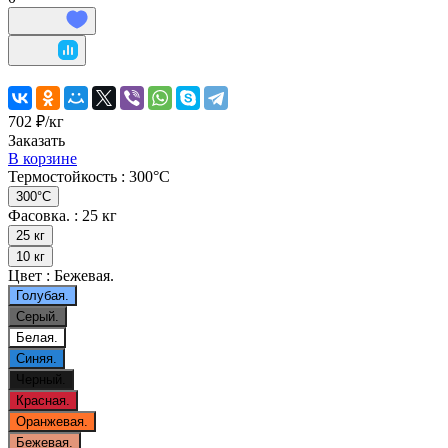
702 ₽/
кг
Заказать
В корзине
Термостойкость :
300°С
300°С
Фасовка. :
25 кг
25 кг
10 кг
Цвет :
Бежевая.
Голубая.
Серый.
Белая.
Синяя.
Черный.
Красная.
Оранжевая.
Бежевая.