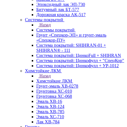
Эпоксидный лак ЭП-730
Битумный лак БТ-577
Дорожная краска АК-517
Системы покрытий
Назад
Системы покрытий
Грунт «Спецкор-ЭП» и грунт-эмаль
«Спецкор-ПУ»
Система покрытий: SHIHRAN-01 +
SHIHRAN® - 111
Система покрытий: ЦинкоFull + SHIHRAN
Система покрытий: Цинкофулл + "СпецКор"
Система покрытий: Цинкофулл + УР-1012
Химстойкие ЛКМ
Назад
Химстойкие ЛКМ
Грунт-эмаль ХВ-0278
Грунтовка ХС-010
Грунтовка ХС-068
Эмаль ХВ-16
Эмаль ХВ-124
Эмаль ХВ-785
Эмаль ХС-710
Лак ХВ-784
Грунты