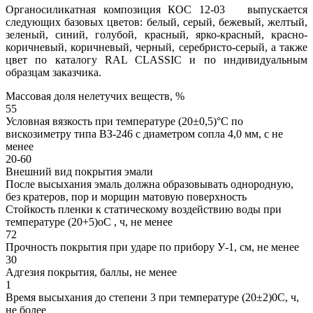
Органосиликатная композиция КОС 12-03 выпускается
следующих базовых цветов: белый, серый, бежевый, желтый,
зеленый, синий, голубой, красный, ярко-красный, красно-
коричневый, коричневый, черный, серебристо-серый, а также
цвет по каталогу RAL CLASSIC и по индивидуальным
образцам заказчика.
Массовая доля нелетучих веществ, %
55
Условная вязкость при температуре (20±0,5)°С по
вискозиметру типа ВЗ-246 с диаметром сопла 4,0 мм, с не
менее
20-60
Внешний вид покрытия эмали
После высыхания эмаль должна образовывать однородную,
без кратеров, пор и морщин матовую поверхность
Стойкость пленки к статическому воздействию воды при
температуре (20+5)оС , ч, не менее
72
Прочность покрытия при ударе по прибору У-1, см, не менее
30
Адгезия покрытия, баллы, не менее
1
Время высыхания до степени 3 при температуре (20±2)0С, ч,
не более