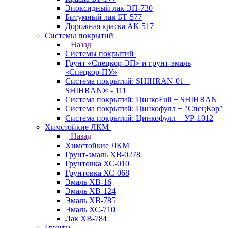
Эпоксидный лак ЭП-730
Битумный лак БТ-577
Дорожная краска АК-517
Системы покрытий
Назад
Системы покрытий
Грунт «Спецкор-ЭП» и грунт-эмаль
«Спецкор-ПУ»
Система покрытий: SHIHRAN-01 +
SHIHRAN® - 111
Система покрытий: ЦинкоFull + SHIHRAN
Система покрытий: Цинкофулл + "СпецКор"
Система покрытий: Цинкофулл + УР-1012
Химстойкие ЛКМ
Назад
Химстойкие ЛКМ
Грунт-эмаль ХВ-0278
Грунтовка ХС-010
Грунтовка ХС-068
Эмаль ХВ-16
Эмаль ХВ-124
Эмаль ХВ-785
Эмаль ХС-710
Лак ХВ-784
Грунты