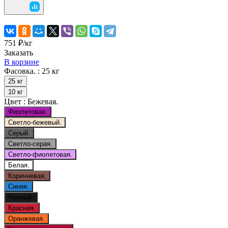
751 ₽/
кг
Заказать
В корзине
Фасовка. :
25 кг
25 кг
10 кг
Цвет :
Бежевая.
Фиолетовая.
Светло-бежевый.
Серый.
Светло-серая.
Светло-фиолетовая.
Белая.
Коричневая.
Синяя.
Черный.
Красная.
Оранжевая.