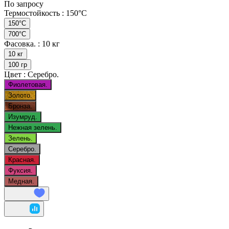
По запросу
Термостойкость :
150°C
150°C
700°C
Фасовка. :
10 кг
10 кг
100 гр
Цвет :
Серебро.
Фиолетовая.
Золото.
Бронза.
Изумруд.
Нежная зелень.
Зелень.
Серебро.
Красная.
Фуксия.
Медная.