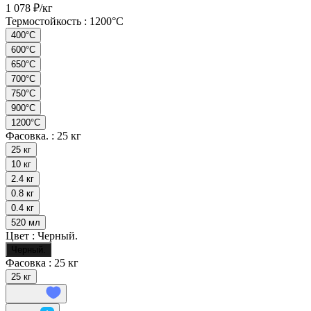
1 078 ₽/
кг
Термостойкость :
1200°С
400°C
600°C
650°С
700°C
750°С
900°С
1200°С
Фасовка. :
25 кг
25 кг
10 кг
2.4 кг
0.8 кг
0.4 кг
520 мл
Цвет :
Черный.
Черный.
Фасовка :
25 кг
25 кг