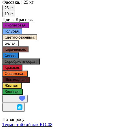
Фасовка. :
25 кг
25 кг
10 кг
Цвет :
Красная.
Фиолетовая.
Голубая.
Светло-бежевый.
Белая.
Коричневая.
Синяя.
Серебристо-серая.
Красная.
Оранжевая.
Шоколадная.
Желтая.
Зеленая.
По запросу
Термостойкий лак КО-08