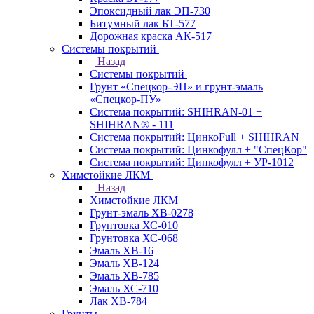
Эпоксидный лак ЭП-730
Битумный лак БТ-577
Дорожная краска АК-517
Системы покрытий
Назад
Системы покрытий
Грунт «Спецкор-ЭП» и грунт-эмаль
«Спецкор-ПУ»
Система покрытий: SHIHRAN-01 +
SHIHRAN® - 111
Система покрытий: ЦинкоFull + SHIHRAN
Система покрытий: Цинкофулл + "СпецКор"
Система покрытий: Цинкофулл + УР-1012
Химстойкие ЛКМ
Назад
Химстойкие ЛКМ
Грунт-эмаль ХВ-0278
Грунтовка ХС-010
Грунтовка ХС-068
Эмаль ХВ-16
Эмаль ХВ-124
Эмаль ХВ-785
Эмаль ХС-710
Лак ХВ-784
Грунты