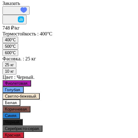
Заказать
748 ₽/
кг
Термостойкость :
400°C
400°C
500°C
600°C
Фасовка. :
25 кг
25 кг
10 кг
Цвет :
Черный.
Фиолетовая.
Голубая.
Светло-бежевый.
Белая.
Коричневая.
Синяя.
Черный.
Серебристо-серая.
Красная.