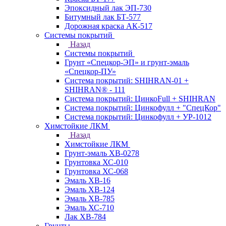
Эпоксидный лак ЭП-730
Битумный лак БТ-577
Дорожная краска АК-517
Системы покрытий
Назад
Системы покрытий
Грунт «Спецкор-ЭП» и грунт-эмаль
«Спецкор-ПУ»
Система покрытий: SHIHRAN-01 +
SHIHRAN® - 111
Система покрытий: ЦинкоFull + SHIHRAN
Система покрытий: Цинкофулл + "СпецКор"
Система покрытий: Цинкофулл + УР-1012
Химстойкие ЛКМ
Назад
Химстойкие ЛКМ
Грунт-эмаль ХВ-0278
Грунтовка ХС-010
Грунтовка ХС-068
Эмаль ХВ-16
Эмаль ХВ-124
Эмаль ХВ-785
Эмаль ХС-710
Лак ХВ-784
Грунты