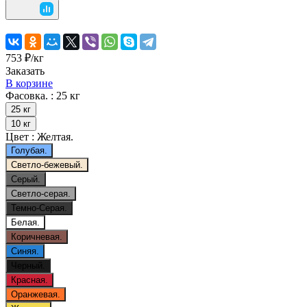
753 ₽/
кг
Заказать
В корзине
Фасовка. :
25 кг
25 кг
10 кг
Цвет :
Желтая.
Голубая.
Светло-бежевый.
Серый.
Светло-серая.
Темно-Серая.
Белая.
Коричневая.
Синяя.
Черный.
Красная.
Оранжевая.