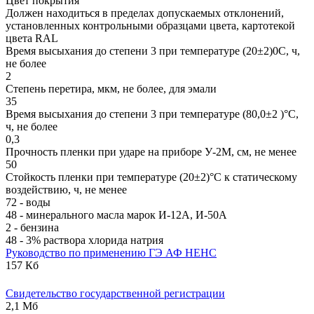
Цвет покрытия
Должен находиться в пределах допускаемых отклонений,
установленных контрольными образцами цвета, картотекой
цвета RAL
Время высыхания до степени 3 при температуре (20±2)0С, ч,
не более
2
Степень перетира, мкм, не более, для эмали
35
Время высыхания до степени 3 при температуре (80,0±2 )°С,
ч, не более
0,3
Прочность пленки при ударе на приборе У-2М, см, не менее
50
Стойкость пленки при температуре (20±2)°С к статическому
воздействию, ч, не менее
72 - воды
48 - минерального масла марок И-12А, И-50А
2 - бензина
48 - 3% раствора хлорида натрия
Руководство по применению ГЭ АФ НЕНС
157 Кб
Свидетельство государственной регистрации
2,1 Мб