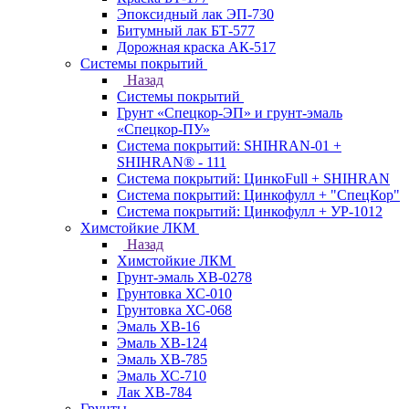
Эпоксидный лак ЭП-730
Битумный лак БТ-577
Дорожная краска АК-517
Системы покрытий
Назад
Системы покрытий
Грунт «Спецкор-ЭП» и грунт-эмаль
«Спецкор-ПУ»
Система покрытий: SHIHRAN-01 +
SHIHRAN® - 111
Система покрытий: ЦинкоFull + SHIHRAN
Система покрытий: Цинкофулл + "СпецКор"
Система покрытий: Цинкофулл + УР-1012
Химстойкие ЛКМ
Назад
Химстойкие ЛКМ
Грунт-эмаль ХВ-0278
Грунтовка ХС-010
Грунтовка ХС-068
Эмаль ХВ-16
Эмаль ХВ-124
Эмаль ХВ-785
Эмаль ХС-710
Лак ХВ-784
Грунты